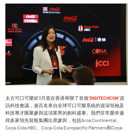
太古可口可樂於3月底在香港舉辦了首個
“
DIGITECHCON
”
資
訊科技會議，逾百名來自全球可口可樂系統的資深領袖及
科技專才匯聚參與這項業界的創科盛事。我們非常榮幸邀
得多家領先裝瓶集團出席參與，包括Arca Continental、
Coca-Cola HBC、Coca-Cola Europacific Partners和Coca-