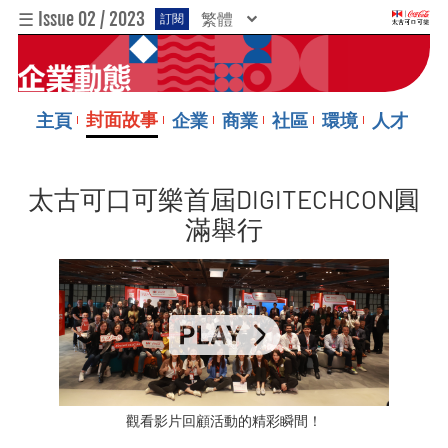
☰ Issue 02 / 2023
繁體
訂閱
封面故事
主頁
企業
商業
社區
環境
人才
太古可口可樂首屆DIGITECHCON圓
滿舉行
觀看影片回顧活動的精彩瞬間！