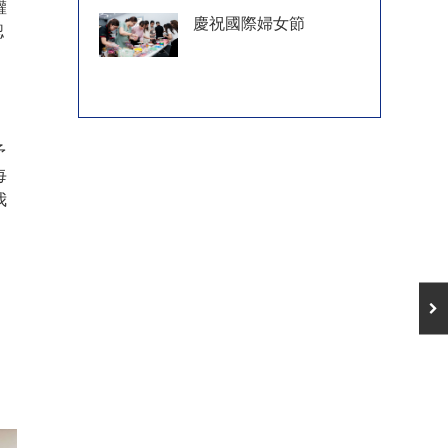
權
慶祝國際婦女節
認
。
予
每
我