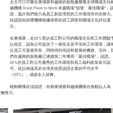
太古可口可樂在柬埔寨和越南的裝瓶廠榮獲全球職場文化
威機構 Great Place to Work 卓越職場®頒發「最佳職場®」
證，嘉許我們致力為員工創造理想的工作環境所作的努力
此認證由頒獎機構根據保密的員工調查和職場文化評估選
出。
在柬埔寨，近92%受訪員工對公司的職場文化和工作體驗
以肯定，認為公司提供了一個安全及平等的工作環境，讓
位員工可盡展所長，同時得到培訓和發展的機會。另外，
們在越南的裝瓶廠已連續第二年獲得「最佳職場®」認證。
92%的員工對公司優秀的工作環境和員工福利政策表示認
可。此比例遠高於全球其他受認證企業的平均水平
（53%），成績令人鼓舞。
能夠榮獲此項認證，有賴柬埔寨和越南團隊在推動以人為
不懈努力。