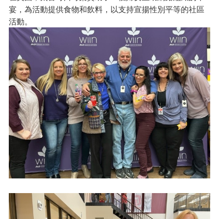
宴，為活動提供食物和飲料，以支持宣揚性別平等的社區
活動。