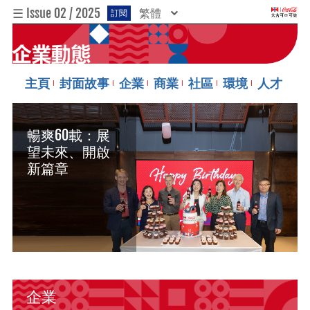
☰ Issue 02 / 2025
繁體
訂閱
主頁
封面故事
企業
商業
社區
環境
人才
暢爽60載：展
望未來、開啟
新篇章
企業