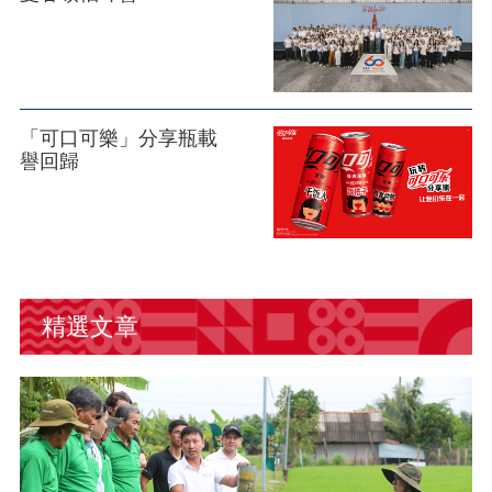
「可口可樂」分享瓶載
譽回歸
精選文章